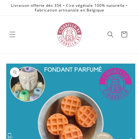
et
Livraison offerte dès 35€ • Cire végétale 100% naturelle •
passer
Fabrication artisanale en Belgique
au
contenu
Panier
Passer aux
informations
produits