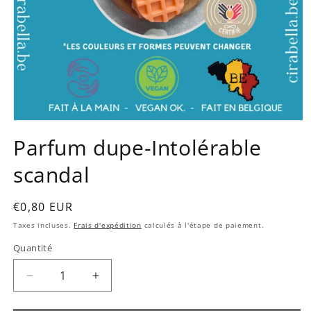
Ouvrir
le
Parfum dupe-Intolérable
média
1
scandal
dans
une
fenêtre
modale
Prix
€0,80 EUR
habituel
Taxes incluses.
Frais d'expédition
calculés à l'étape de paiement.
Quantité
Quantité
Réduire
Augmenter
la
la
quantité
quantité