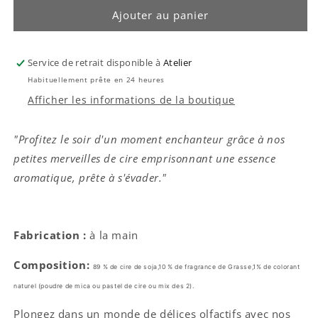
de
de
Ajouter au panier
Parfum
Parfum
dupe-
dupe-
Intolérable
Intolérable
Service de retrait disponible à
Atelier
scandal
scandal
Habituellement prête en 24 heures
Afficher les informations de la boutique
"Profitez le soir d'un moment enchanteur grâce à nos
petites merveilles de cire emprisonnant une essence
aromatique, prête à s'évader."
Fabrication :
à la main
Composition:
89 % de cire de soja,10 % de fragrance de Grasse,
1% de colorant
naturel (poudre de mica ou pastel de cire ou mix des 2).
Plongez dans un monde de délices olfactifs avec nos