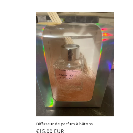
c
t
i
o
n
:
Diffuseur de parfum à bâtons
Prix
€15,00 EUR