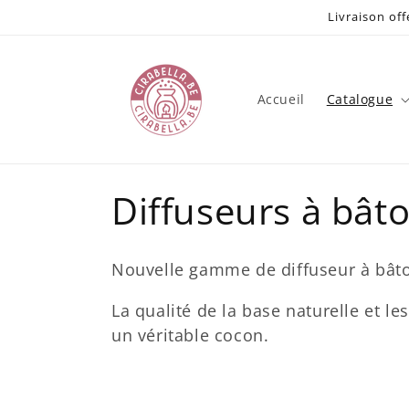
et
Livraison off
passer
au
contenu
Accueil
Catalogue
C
Diffuseurs à bât
o
Nouvelle gamme de diffuseur à bât
l
La qualité de la base naturelle et l
un véritable cocon.
l
e