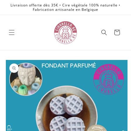
et
Livraison offerte dès 35€ • Cire végétale 100% naturelle •
passer
Fabrication artisanale en Belgique
au
contenu
Panier
Passer aux
informations
produits