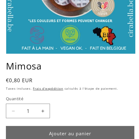
Ouvrir
le
Mimosa
média
1
dans
une
Prix
€0,80 EUR
fenêtre
habituel
modale
Taxes incluses.
Frais d'expédition
calculés à l'étape de paiement.
Quantité
Quantité
Réduire
Augmenter
la
la
quantité
quantité
de
de
Ajouter au panier