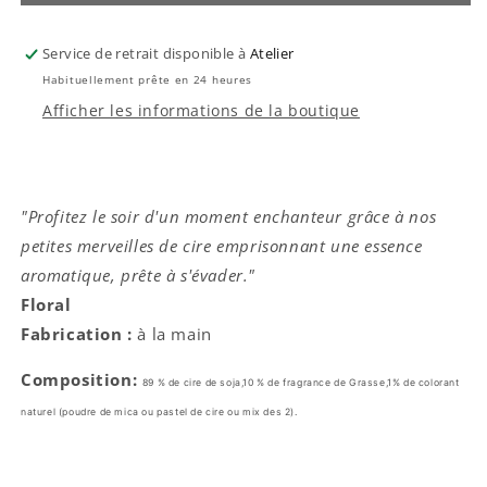
Mimosa
Mimosa
Service de retrait disponible à
Atelier
Habituellement prête en 24 heures
Afficher les informations de la boutique
"Profitez le soir d'un moment enchanteur grâce à nos
petites merveilles de cire emprisonnant une essence
aromatique, prête à s'évader."
Floral
Fabrication :
à la main
Composition:
89 % de cire de soja,10 % de fragrance de Grasse,
1% de colorant
naturel (poudre de mica ou pastel de cire ou mix des 2).