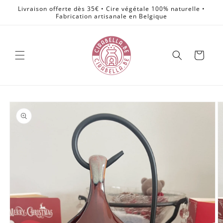
et
Livraison offerte dès 35€ • Cire végétale 100% naturelle •
passer
Fabrication artisanale en Belgique
au
contenu
Panier
Passer aux
informations
produits