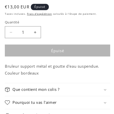
Prix
€13,00 EUR
Épuisé
habituel
Taxes incluses.
Frais d'expédition
calculés à l'étape de paiement.
Quantité
Quantité
Réduire
Augmenter
la
la
quantité
quantité
de
de
Épuisé
Brûleur
Brûleur
à
à
Bruleur support métal et goutte d'eau suspendue.
fondant
fondant
avec
avec
Couleur bordeaux
goutte
goutte
d&#39;eau
d&#39;eau
Que contient mon colis ?
Pourquoi tu vas l'aimer