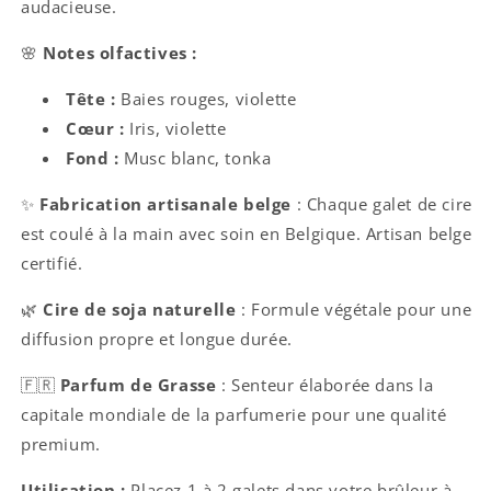
audacieuse.
🌸
Notes olfactives :
Tête :
Baies rouges, violette
Cœur :
Iris, violette
Fond :
Musc blanc, tonka
✨
Fabrication artisanale belge
: Chaque galet de cire
est coulé à la main avec soin en Belgique. Artisan belge
certifié.
🌿
Cire de soja naturelle
: Formule végétale pour une
diffusion propre et longue durée.
🇫🇷
Parfum de Grasse
: Senteur élaborée dans la
capitale mondiale de la parfumerie pour une qualité
premium.
Utilisation :
Placez 1 à 2 galets dans votre brûleur à