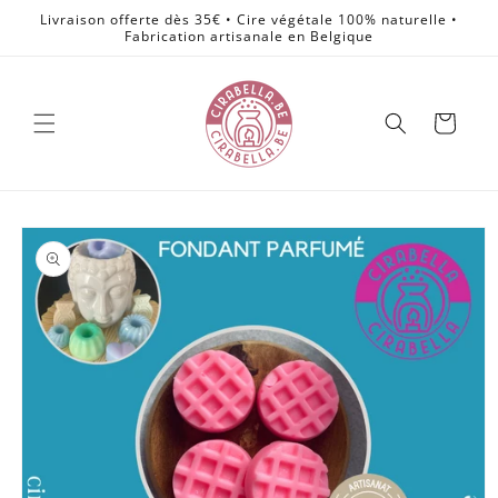
et
Livraison offerte dès 35€ • Cire végétale 100% naturelle •
passer
Fabrication artisanale en Belgique
au
contenu
Panier
Passer aux
informations
produits