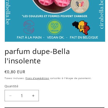
Ouvrir
le
parfum dupe-Bella
média
1
l'insolente
dans
une
fenêtre
modale
Prix
€0,80 EUR
habituel
Taxes incluses.
Frais d'expédition
calculés à l'étape de paiement.
Quantité
Quantité
Réduire
Augmenter
la
la
quantité
quantité