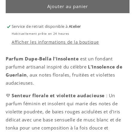
de
de
Ajouter au panier
parfum
parfum
dupe-
dupe-
Bella
Bella
Service de retrait disponible à
Atelier
l&#39;insolente
l&#39;insolente
Habituellement prête en 24 heures
Afficher les informations de la boutique
Parfum Dupe-Bella l'Insolente
est un fondant
parfumé artisanal inspiré du célèbre
L'Insolence de
Guerlain
, aux notes florales, fruitées et violettes
audacieuses.
💜
Senteur florale et violette audacieuse
: Un
parfum féminin et insolent qui marie des notes de
violette poudrée, de baies rouges acidulées et d'iris
délicat avec une base sensuelle de musc blanc et de
tonka pour une composition à la fois douce et